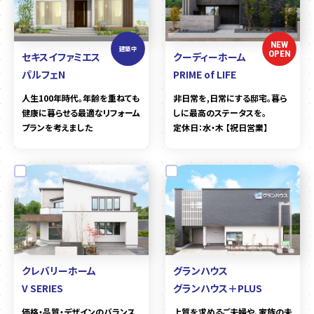
NEW
建築中
OPEN
セキスイファミエス
クーディーホーム
パルフェN
PRIME of LIFE
人生100年時代。年齢を重ねても
非日常を,日常にする邸宅。暮ら
健康に暮らせる最適なリフォーム
しに最高のステータスを。
プランを考えました
定休日：水・木 【祝日営業】
クレバリーホーム
グランハウス
V SERIES
グランハウス＋PLUS
価格・品質・デザインのバランス
上質を求めるご夫婦や、家族の未