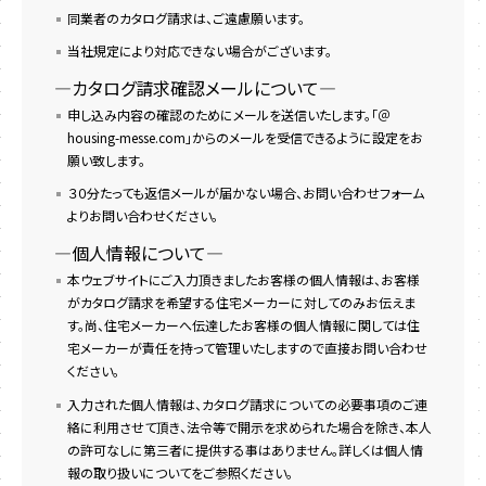
同業者のカタログ請求は、ご遠慮願います。
当社規定により対応できない場合がございます。
―カタログ請求確認メールについて―
申し込み内容の確認のためにメールを送信いたします。「＠
housing-messe.com」からのメールを受信できるように設定をお
願い致します。
３０分たっても返信メールが届かない場合、お問い合わせフォーム
よりお問い合わせください。
―個人情報について―
本ウェブサイトにご入力頂きましたお客様の個人情報は、お客様
がカタログ請求を希望する住宅メーカーに対してのみお伝えま
す。尚、住宅メーカーへ伝達したお客様の個人情報に関しては住
宅メーカーが責任を持って管理いたしますので直接お問い合わせ
ください。
入力された個人情報は、カタログ請求についての必要事項のご連
絡に利用させて頂き、法令等で開示を求められた場合を除き、本人
の許可なしに第三者に提供する事はありません。詳しくは個人情
報の取り扱いについてをご参照ください。