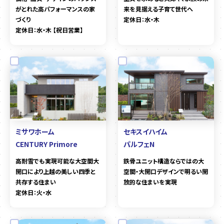
がとれた高パフォーマンスの家
来を見据える子育て世代へ
づくり
定休日：水・木
定休日：水・木 【祝日営業】
ミサワホーム
セキスイハイム
CENTURY Primore
パルフェN
高耐雪でも実現可能な大空間大
鉄骨ユニット構造ならではの大
開口により上越の美しい四季と
空間・大開口デザインで明るい開
共存する住まい
放的な住まいを実現
定休日：火・水